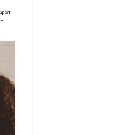
upport
..