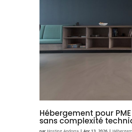
Hébergement pour PME e
sans complexité techn
par
Hosting Andorra
|
Apr 13, 2026
|
Hébergem