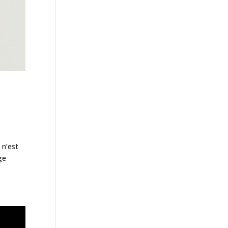
 n’est
ge