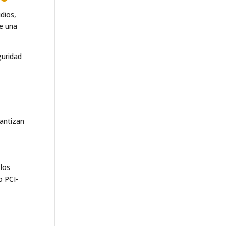
dios,
te una
guridad
antizan
los
o PCI-