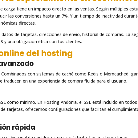
e carga tiene un impacto directo en las ventas. Según múltiples estu
ucir las conversiones hasta un 7%. Y un tiempo de inactividad duran
nómicas directas.
atos de tarjetas, direcciones de envío, historial de compras. La se
SS y una obligación ética con tus clientes.
online del hosting
 avanzado
. Combinados con sistemas de caché como Redis o Memcached, gar
e traducen en una experiencia de compra fluida para el usuario.
L como mínimo. En Hosting Andorra, el SSL está incluido en todos 
de tarjetas, ofrecemos configuraciones que facilitan el cumplimient
ión rápida
 el historial de pedidos es una catástrofe. Los backups diarios