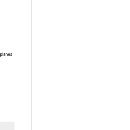
a
 planes